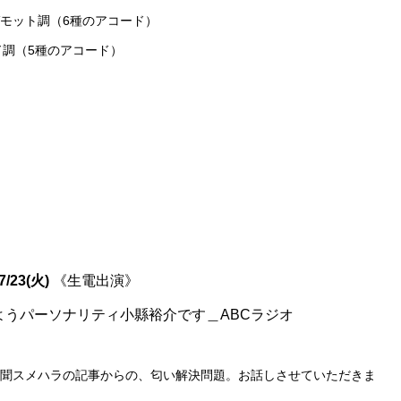
ルガモット調（6種のアコード）
ド調（5種のアコード）
/7/23(火)
《生電出演》
ようパーソナリティ小縣裕介です＿ABCラジオ
新聞スメハラの記事からの、匂い解決問題。お話しさせていただきま