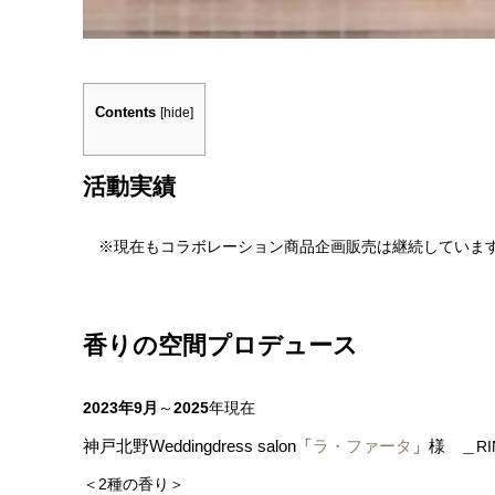
Contents
[
hide
]
活動実績
※現在もコラボレーション商品企画販売は継続していま
香りの空間プロデュース
2023年9月
～
2025
年現在
神戸北野
Weddingdress salon「
ラ・ファータ
」様
＿RIN
＜2種の香り＞