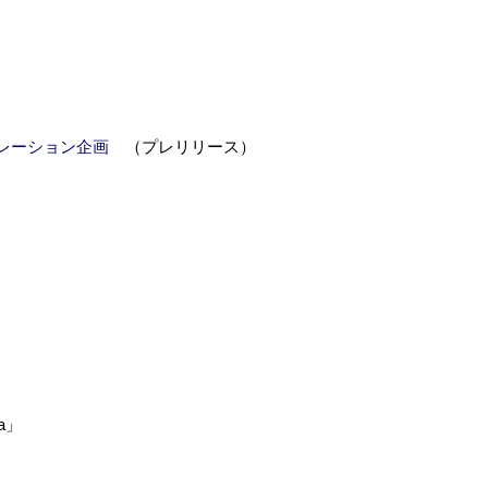
レーション企画
（プレリリース）
a」