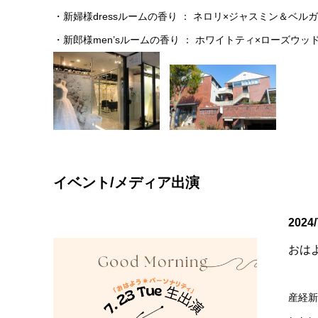
・新婦様dressルームの香り ： ネロリ×ジャスミン＆ベ
・新郎様men’sルームの香り ： ホワイトティ×ローズウッ
イベント/メディア出演
2024
おは
産経