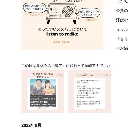
した
公共
汗ば
ュラ
「香
※お
この日は夏休みの小縣アナに代わって藤崎アナでした
2022年9月